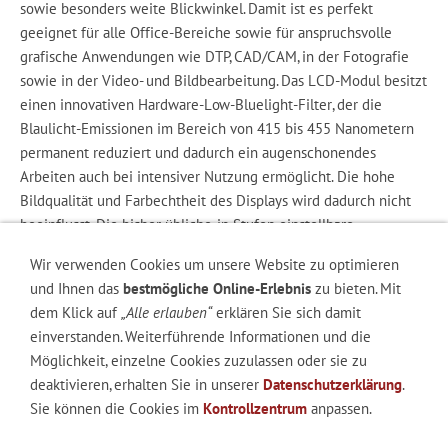
sowie besonders weite Blickwinkel. Damit ist es perfekt
geeignet für alle Office-Bereiche sowie für anspruchsvolle
grafische Anwendungen wie DTP, CAD/CAM, in der Fotografie
sowie in der Video- und Bildbearbeitung. Das LCD-Modul besitzt
einen innovativen Hardware-Low-Bluelight-Filter, der die
Blaulicht-Emissionen im Bereich von 415 bis 455 Nanometern
permanent reduziert und dadurch ein augenschonendes
Arbeiten auch bei intensiver Nutzung ermöglicht. Die hohe
Bildqualität und Farbechtheit des Displays wird dadurch nicht
beeinflusst. Die bisher übliche, in Stufen einstellbare
Reduzierung des gesamten Blauanteils mit einem zwangsläufig
Wir verwenden Cookies um unsere Website zu optimieren
entstehendem Gelb- / Grünstich entfällt.
und Ihnen das
bestmögliche Online-Erlebnis
zu bieten. Mit
Durch die flimmerfreie LED-Hintergrundbeleuchtung und
dem Klick auf
„Alle erlauben“
erklären Sie sich damit
modernste Netzteilkomponenten erreicht das Gerät eine hohe
einverstanden. Weiterführende Informationen und die
Energieeffizienz und erfüllt alle aktuellen
Möglichkeit, einzelne Cookies zuzulassen oder sie zu
Energiesparrichtlinien. Durch die Overdrive-Technologie und 75
deaktivieren, erhalten Sie in unserer
Datenschutzerklärung
.
Hz Bildwiederholrate werden bewegte Bilder, Videos und
Sie können die Cookies im
Kontrollzentrum
anpassen.
Spiele besonders flüssig dargestellt.