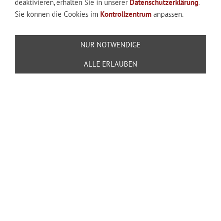
deaktivieren, erhalten Sie in unserer
Datenschutzerklärung
.
Sie können die Cookies im
Kontrollzentrum
anpassen.
In den Warenkorb
NUR NOTWENDIGE
Für später merken
ALLE ERLAUBEN
RECHTLICHES
AGB
Widerrufsrecht
Versand & Zahlung
Datenschutzerklärung
Online Streitbeilegungsplattform
Haftungsauschluss
Impressum
Downloads
0571 730 756-12
Mindener Str. 432, 32479