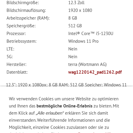
Bildschirmgröße:
12.3 Zoll
Bildschirmauflösung:
1920 x 1080
Arbeitsspeicher (RAM):
8 GB
Speichergröße:
512 GB
Prozessor:
Intel® Core™ i5-1230U
Betriebssystem:
Windows 11 Pro
LTE:
Nein
5G:
Nein
Hersteller:
terra (Wortmann AG)
Datenblatt:
wag1220142_pad1262.pdf
12.3"; 1920 x 1080px; 8 GB RAM; 512 GB Speicher; Windows 11
Pro; Intel® Core™ 1230U-Prozessor; schwarz
Wir verwenden Cookies um unsere Website zu optimieren
755,46 €
und Ihnen das
bestmögliche Online-Erlebnis
zu bieten. Mit
dem Klick auf
erklären Sie sich damit
„Alle erlauben“
Zzgl. 19 % USt. zzgl.
Versand
einverstanden. Weiterführende Informationen und die
Möglichkeit, einzelne Cookies zuzulassen oder sie zu
Lieferbar (3 - 7 Werktage)