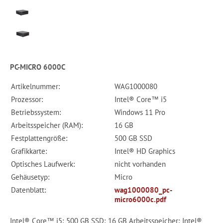
PC-MICRO 6000C
Artikelnummer:
WAG1000080
Prozessor:
Intel® Core™ i5
Betriebssystem:
Windows 11 Pro
Arbeitsspeicher (RAM):
16 GB
Festplattengröße:
500 GB SSD
Grafikkarte:
Intel® HD Graphics
Optisches Laufwerk:
nicht vorhanden
Gehäusetyp:
Micro
Datenblatt:
wag1000080_pc-
micro6000c.pdf
Intel® Core™ i5; 500 GB SSD; 16 GB Arbeitsspeicher; Intel®