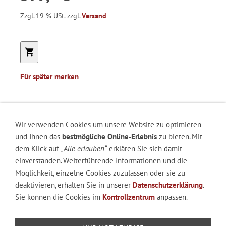
Zzgl. 19 % USt. zzgl.
Versand
Für später merken
Wir verwenden Cookies um unsere Website zu optimieren
RECHTLICHES
und Ihnen das
bestmögliche Online-Erlebnis
zu bieten. Mit
AGB
dem Klick auf
„Alle erlauben“
erklären Sie sich damit
Widerrufsrecht
einverstanden. Weiterführende Informationen und die
Versand & Zahlung
Möglichkeit, einzelne Cookies zuzulassen oder sie zu
Datenschutzerklärung
deaktivieren, erhalten Sie in unserer
Datenschutzerklärung
.
Online Streitbeilegungsplattform
Sie können die Cookies im
Kontrollzentrum
anpassen.
Haftungsauschluss
Impressum